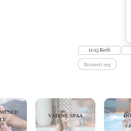
11:15 Kerli
Broneeri aeg
AMUSED
VAIKNE SPAA
ÖÖ
LE