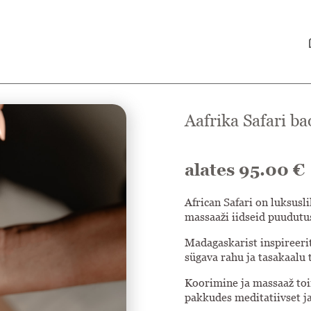
h
Aafrika Safari b
alates
95.00
€
African Safari on luksusl
massaaži iidseid puudutu
Madagaskarist inspireeri
sügava rahu ja tasakaalu 
Koorimine ja massaaž toi
pakkudes meditatiivset 