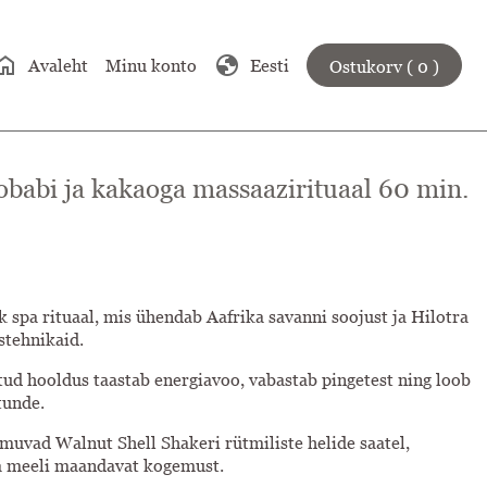
ome
globe
Avaleht
Minu konto
Eesti
Ostukorv ( 0 )
aobabi ja kakaoga massaazirituaal 60 min.
ik spa rituaal, mis ühendab Aafrika savanni soojust ja Hilotra
stehnikaid.
tud hooldus taastab energiavoo, vabastab pingetest ning loob
tunde.
muvad Walnut Shell Shakeri rütmiliste helide saatel,
ja meeli maandavat kogemust.