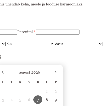
 mis ühendab keha, meele ja looduse harmooniaks.
Perenimi
*
g
august
2026
E
T
K
N
R
L
P
1
2
3
4
5
6
7
8
9