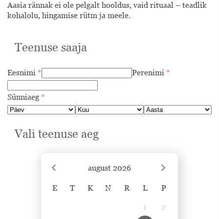
Aasia rännak ei ole pelgalt hooldus, vaid rituaal – teadlik
kohalolu, hingamise rütm ja meele.
Teenuse saaja
Eesnimi
*
Perenimi
*
Sünniaeg
*
Vali teenuse aeg
august
2026
E
T
K
N
R
L
P
1
2