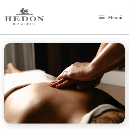
menu
Menüü