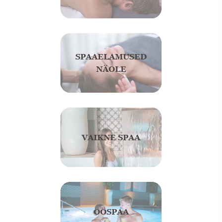
SPAAELAMUSED
NÄOLE
VAIKNE SPAA
ÖÖSPAA