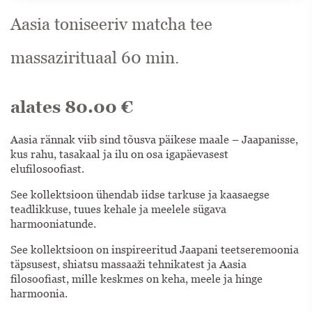
Aasia toniseeriv matcha tee
massazirituaal 60 min.
alates
80.00
€
Aasia rännak viib sind tõusva päikese maale – Jaapanisse,
kus rahu, tasakaal ja ilu on osa igapäevasest
elufilosoofiast.
See kollektsioon ühendab iidse tarkuse ja kaasaegse
teadlikkuse, tuues kehale ja meelele sügava
harmooniatunde.
See kollektsioon on inspireeritud Jaapani teetseremoonia
täpsusest, shiatsu massaaži tehnikatest ja Aasia
filosoofiast, mille keskmes on keha, meele ja hinge
harmoonia.