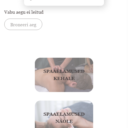
Vabu aegu ei leitud
Broneeri aeg
SPAAELAMUSED
KEHALE
SPAAELAMUSED
NÄOLE