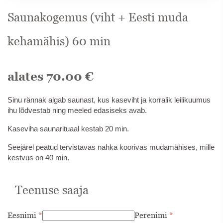
Saunakogemus (viht + Eesti muda
kehamähis) 60 min
alates
70.00
€
Sinu rännak algab saunast, kus kaseviht ja korralik leilikuumus
ihu lõdvestab ning meeled edasiseks avab.
Kaseviha saunarituaal kestab 20 min.
Seejärel peatud tervistavas nahka koorivas mudamähises, mille
kestvus on 40 min.
Teenuse saaja
Eesnimi
*
Perenimi
*