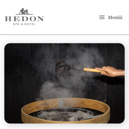
menu
Menüü